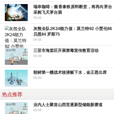
瑞幸咖啡：酱香拿铁原料断货，将再向茅台
采购飞天茅台酒
09-08
灰熊全队2K24能力值：莫兰特92 小贾伦86
贝恩84 罗斯75
09-08
三亚市海棠区开展禁毒宣传教育活动
09-08
朝鲜第一艘战术核潜艇下水，金正恩出席
09-08
热点推荐
业内人士聚首山西竞逐新型储能新赛道
09-08