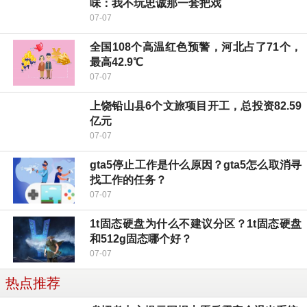
味：我不玩忠诚那一套把戏
07-07
全国108个高温红色预警，河北占了71个，
最高42.9℃
07-07
上饶铅山县6个文旅项目开工，总投资82.59
亿元
07-07
gta5停止工作是什么原因？gta5怎么取消寻
找工作的任务？
07-07
1t固态硬盘为什么不建议分区？1t固态硬盘
和512g固态哪个好？
07-07
热点推荐