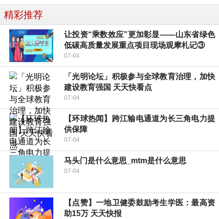
精彩推荐
让投资“乘数效应”更加彰显——山东省绿色
低碳高质量发展重点项目现场观摩札记③
07-04
「光明论坛」积极参与全球教育治理，加快
建设教育强国 天天快看点
07-04
【环球热闻】跨江输电通道为长三角电力提
供保障
07-04
马头门是什么意思_mtm是什么意思
07-04
【点赞】一地卫健委鼓励考生学医：最高资
助15万 天天快报