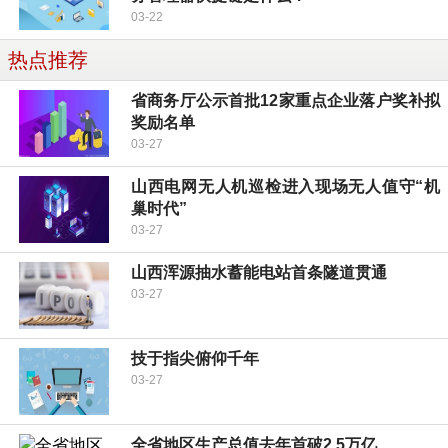
03-22
热点推荐
省商务厅公示首批12家重点企业落户奖补拟
奖励名单
03-27
山西电网无人机巡检进入现场无人值守“机
巢时代”
03-27
山西浑源抽水蓄能电站首条隧道贯通
03-27
技于指尖俯仰千年
03-27
全省地区生产总值去年首破2.5万亿