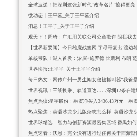
全球速递！把深圳这张新时代“改革名片”擦得更亮
微动态丨王平墓_关于王平墓介绍
消息！王平子_关于王平子介绍
观天下！周琦：广汇用关联公司公章欺诈 阻拦我去
【世界新要闻】今日雄鹿战篮网 字母哥复出 渡边
单核带队！湖人首发：浓眉+施罗德 比斯利 布朗 
世界快报:王平平_关于王平平介绍
每日热文：网传广州一男生闯女寝被抓叫嚣“我爸
世界视讯！三线换乘、轨道直达……深圳12条在
焦点热议:星宇股份：融资净买入3436.43万元，融资余
热点聚焦：英语沙龙少儿版杂志怎么样_英语沙龙
世界球精选！智力与创新资源最密集区域 番禺如
焦点速看：沃恩：完全没有进行过任何关于西蒙斯