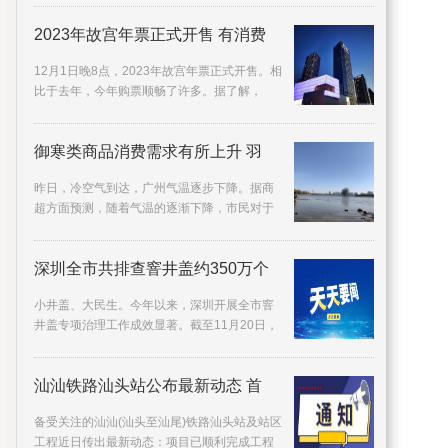
很希望自己
2023年故宫年票正式开售 有消费
12月1日晚8点，2023年故宫年票正式开售。相
比于去年，今年购票顺畅了许多。据了解，
2022年故宫年票发售时，因短时间内购买年票
人数过多，曾
御寒类商品消费需求有所上升 羽
昨日，冷空气到达，广州气温逐步下降。据商
超方面预测，随着气温的逐渐下降，市民对于
御寒类商品消费需求有所上升，不少广州商超
准备了有关
深圳全市共排查窨井盖约350万个
小井盖、大民生。今年以来，深圳开展全市窨
井盖专项治理工作成效显著。截至11月20日，
全市共排查窨井盖约350万个，发现存在问题的
窨井盖约3
汕汕铁路汕头站公布最新动态 首
备受关注的汕汕(汕头至汕尾)铁路汕头站及站区
工程近日传出最新动态：项目已顺利完成工程