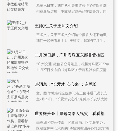
易车讯日前，我们从相关渠道获得了特斯拉潮
州案最新进展，事故鉴定结果已交给警方。同
时，据媒体报道，针对鉴定结果，司法鉴定科
学研究表示，
王师文_关于王师文介绍
王师文，关于王师文介绍这个很多人还不知道,
我们一起来看看！1、王师文，1959年7月生，
湖南攸县人。2、会计师，曾任株洲市官在水库
管理局局长
11月28日起，广州海珠区东部非管控区
“广州交通”微信公众号消息，根据海珠区2022年
11月27日发布的《海珠区关于调整社会面疫情
防控措施的通告》及《海珠区关
热消息：“长爱才 安心来”：东莞长
文、图 羊城晚报全媒体记者王俊伟通讯员长安
宣2月28日，“长爱才安心来”东莞市长安镇大湾
区人才交流活动举办，邀请专家学者、企业代
表开展高
世界微头条丨票选网络人气奖，看看都
由香洲区委宣传部、区教育局、区文联主办，
区融媒体中心承办的“诗情润香洲诗心向远方”香