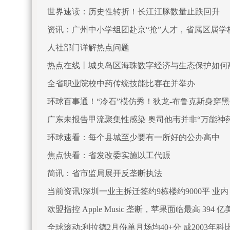
世界速读：历史性转折！长江江豚数量止跌回升
资讯：广州中小学组团赴京“抢”人才，省属区属学
人社部门详解热点问题
热点在线丨城央岛区海珠数字经济与生态保护如何
全省职业院校中药传统技能比赛在并举办
环球百事通！“冷石”模仿秀！狄龙-布鲁克斯身穿
广东未报告甲流聚集性感染 奥司他韦并非“万能神药
环球速看：每个县城至少要有一所好的公办高中
焦点快看：省发改委实施以工代赈
简讯：省市监局展开反垄断执法
当前资讯!深圳一业主拆迁签约9栋楼约9000平 业
欧盟指控 Apple Music 垄断，苹果面临最高 394
全球滚动:利拉德2月份单月场均40+分 成2003年