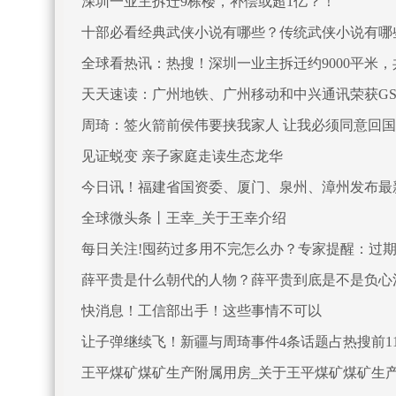
深圳一业主拆迁9栋楼，补偿或超1亿？！
十部必看经典武侠小说有哪些？传统武侠小说有哪
全球看热讯：热搜！深圳一业主拆迁约9000平米
告：买科技股就赚钱的日子一去不返
天天速读：广州地铁、广州移动和中兴通讯荣获GSM
周琦：签火箭前侯伟要挟我家人 让我必须同意回
见证蜕变 亲子家庭走读生态龙华
今日讯！福建省国资委、厦门、泉州、漳州发布最
全球微头条丨王幸_关于王幸介绍
每日关注!囤药过多用不完怎么办？专家提醒：过期
薛平贵是什么朝代的人物？薛平贵到底是不是负心
快消息！工信部出手！这些事情不可以
让子弹继续飞！新疆与周琦事件4条话题占热搜前1
王平煤矿煤矿生产附属用房_关于王平煤矿煤矿生