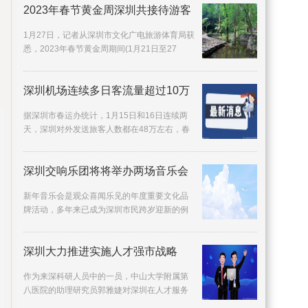
2023年春节黄金周深圳共接待游客
1月27日，记者从深圳市文化广电旅游体育局获
悉，2023年春节黄金周期间(1月21日至27
日)，深圳共接待游客469 25万人次，旅游收入
31 58亿元，
深圳机场连续多日客流量超过10万
据深圳市春运办统计，1月15日和16日连续两
天，深圳对外发送旅客人数都在48万左右，春
运进入客流高峰期。1月15日，深圳春运对外旅
客发送量达
深圳交响乐团将将举办两场音乐会
新年音乐会是观众喜闻乐见的年度重要文化品
牌活动，多年来已成为深圳市民跨岁迎新的例
牌项目。12月30日、31日晚，深圳交响乐团将
在深圳音乐
深圳大力推进实施人才强市战略
作为来深科研人员中的一员，中山大学附属第
八医院的助理研究员郭雅婕对深圳在人才服务
方面的举措赞不绝口：我作为基础研究人员，