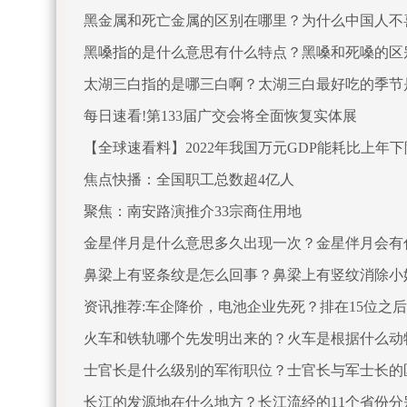
黑金属和死亡金属的区别在哪里？为什么中国人不
黑嗓指的是什么意思有什么特点？黑嗓和死嗓的区
太湖三白指的是哪三白啊？太湖三白最好吃的季节
每日速看!第133届广交会将全面恢复实体展
【全球速看料】2022年我国万元GDP能耗比上年下降
焦点快播：全国职工总数超4亿人
聚焦：南安路演推介33宗商住用地
金星伴月是什么意思多久出现一次？金星伴月会有
鼻梁上有竖条纹是怎么回事？鼻梁上有竖纹消除小
资讯推荐:车企降价，电池企业先死？排在15位之
火车和铁轨哪个先发明出来的？火车是根据什么动
士官长是什么级别的军衔职位？士官长与军士长的
长江的发源地在什么地方？长江流经的11个省份分