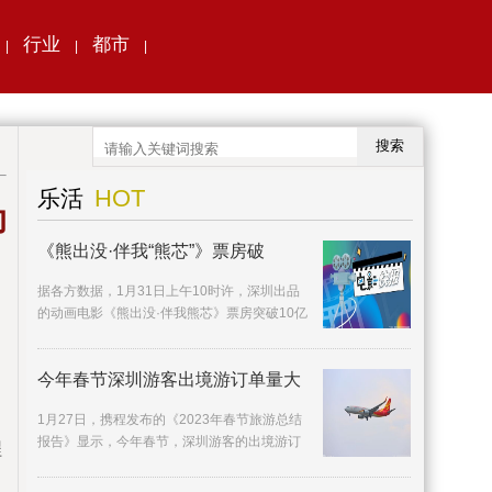
行业
都市
|
|
|
搜索
HOT
乐活
助
《熊出没·伴我“熊芯”》票房破
据各方数据，1月31日上午10时许，深圳出品
的动画电影《熊出没·伴我熊芯》票房突破10亿
元，在首日票房、档期票房、连续破亿天数等
多方面打
今年春节深圳游客出境游订单量大
1月27日，携程发布的《2023年春节旅游总结
报告》显示，今年春节，深圳游客的出境游订
程
单量同比去年增长近5倍。相较国内热门景点的
人山人海，