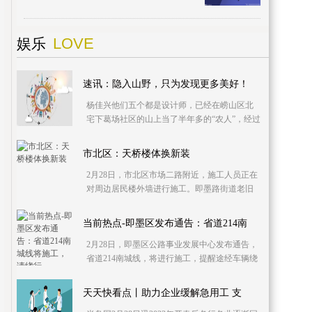
招标工作，由中铁建设集团有限公司中标承
建。目前，
LOVE
娱乐
速讯：隐入山野，只为发现更多美好！
杨佳兴他们五个都是设计师，已经在崂山区北
宅下葛场社区的山上当了半年多的“农人”，经过
他们一锨一锄整理过的山间小院，显现出了初
步的效果
市北区：天桥楼体换新装
2月28日，市北区市场二路附近，施工人员正在
对周边居民楼外墙进行施工。即墨路街道老旧
街区改造项目持续进行，涉及外墙保温、外立
面提升、雨污
当前热点-即墨区发布通告：省道214南
2月28日，即墨区公路事业发展中心发布通告，
省道214南城线，将进行施工，提醒途经车辆绕
行。根据通告，施工路段起点为莱西即墨界(桩
号K48+421)
天天快看点丨助力企业缓解急用工 支