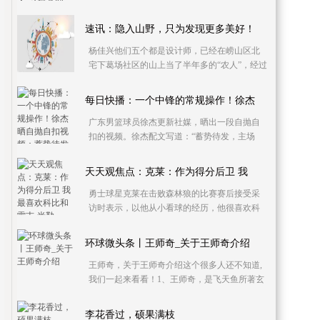
洲区第六届“苏曼殊杯”中小学生诗歌创作大赛，
即将
速讯：隐入山野，只为发现更多美好！
杨佳兴他们五个都是设计师，已经在崂山区北
宅下葛场社区的山上当了半年多的“农人”，经过
他们一锨一锄整理过的山间小院，显现出了初
步的效果
每日快播：一个中锋的常规操作！徐杰
广东男篮球员徐杰更新社媒，晒出一段自抛自
扣的视频。徐杰配文写道：“蓄势待发，主场
见！”明天晚上，广东将在主场迎战山西。本赛
季至今，徐
天天观焦点：克莱：作为得分后卫 我
勇士球星克莱在击败森林狼的比赛赛后接受采
访时表示，以他从小看球的经历，他很喜欢科
比和雷吉-米勒。“作为一个90后，看着90年代还
有2000年之
环球微头条丨王师奇_关于王师奇介绍
王师奇，关于王师奇介绍这个很多人还不知道,
我们一起来看看！1、王师奇，是飞天鱼所著玄
幻小说《万古神帝》的角色，第一中央帝国的
太宰，文帝
李花香过，硕果满枝