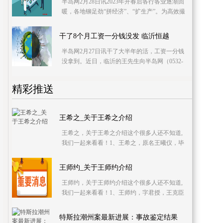
半岛网2月28日讯2023年开春后各行各业逐渐回
暖，各地铆足劲“拼经济”、“扩生产”。为高效撮
合用工单位与求职者、提升招聘平台效率，2月
28日
干了8个月工资一分钱没发 临沂恒越
半岛网2月27日讯干了大半年的活，工资一分钱
没拿到。近日，临沂的王先生向半岛网（0532-
80889233）反映，他们一行十余人在临沂城区
医院做消防
精彩推送
王希之_关于王希之介绍
王希之，关于王希之介绍这个很多人还不知道,
我们一起来看看！1、王希之，原名王曦仪，毕
业于北京电影学院，中国内地影视女演员，模
特。2、2007
王师约_关于王师约介绍
王师约，关于王师约介绍这个很多人还不知道,
我们一起来看看！1、王师约，字君授，王克臣
子。2、其先辽西人，后徙家洛阳。3、中书
令、琅琊郡王
特斯拉潮州案最新进展：事故鉴定结果