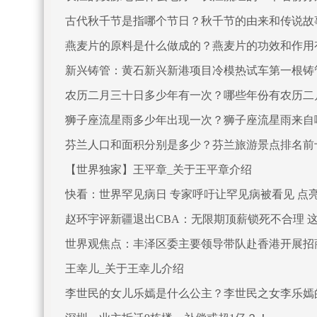
古代秋千节是指哪个节日？秋千节的由来和传说故
燕麦片的原料是什么做成的？燕麦片的功效和作用
新兴铸管：黄石新兴新港项目冷模热试车第一根铸
农历二月三十日多少年有一次？哪些年份有农历二
狮子座流星雨多少年出现一次？狮子座流星雨来自
芬兰人口和面积分别是多少？芬兰旅游景点排名前
【世界独家】王平章_关于王平章介绍
快看：世界罕见病日 专家呼吁让罕见病被看见 ​点
赵环宇评新疆退出CBA：无限期顶薪锁死不合理 
世界观焦点：丰泽区委主要领导带队赴香港开展招
王幸儿_关于王幸儿介绍
李世民的女儿乐嫣是什么公主？李世民之女李乐嫣