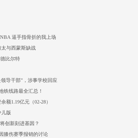
NBA 逼手指骨折的我上场
雄太与西蒙斯缺战
范德比尔特
是领导干部”，涉事学校回应
建地铁线路最全汇总！
额1.19亿元（02-28）
少儿版
何将创新刻进基因？
因膝伤赛季报销的讨论