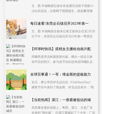
文、图 羊城晚报记者全良波通讯员陈子楷娇小
洁白的花朵，沿着树干团团簇生，犹如飘雪缀
满枝头，构成一幅千山暮雪的如画美景。这是
茂名信宜市钱
每日速看!东莞企石镇召开2023年第一
文、图 羊城晚报全媒体记者王俊伟企石宣2月28
日下午，东莞市企石镇召开2023年第一季度安
全防范专项工作会议，认真贯彻落实上级关于
加强安全防
【环球时快讯】搭档女主播给动画片配
同曦男篮球员林葳更新社媒，晒出一组近日参
加节目的照片。参与该节目的还有前同曦队总
经理霍楠、主播笙笙和主持人彭磊。林葳在节
目中还与笙笙
全球百事通！一哥：维金斯的篮板能力
近日，勇士球员伊戈达拉在《ClubShayShay》
播客节目中谈到了维金斯。伊戈达拉表示：“维
金斯来勇士时我们是一支年轻的球队，我们有
普尔。以前
【当前热闻】湛江：一座最被低估的城
高质量发展的道路上，粤西、湛江，才是广东
未来的“增长极”。01湛江要崛起了？今年，广东