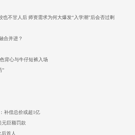
校也不甘人后 师资需求为何大爆发“入学潮”后会否过剩
融合并进？
黑色背心与牛仔短裤入场
”
内：补偿总价或超1亿
 亿美元巨额罚款
科比后首人