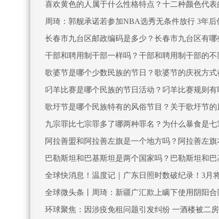
喜欢黄色的人属于什么性格特点？十二种颜色代表
周琦：郭舰承诺若参加NBA选秀无条件放行 3年
长春市九台区邮政编码是多少？长春市九台区有哪
干部和聘用制干部一样吗？干部和聘用制干部的不
歌婆节是哪个少数民族的节日？歌婆节的庆祝方式
叼羊比赛是哪个民族的节日活动？叼羊比赛规则有
歌圩节是哪个民族特有的风俗节目？关于歌圩节的
九宗罪比七宗罪多了哪两种罪名？为什么暴食是七
阿拉善盟和阿拉善左旗是一个地方吗？阿拉善左旗
巴勒斯坦和巴基斯坦是两个国家吗？巴勒斯坦和巴
全球快消息！温度记｜广东日照时数破纪录！3月
全球微头条丨周琦：新疆广汇欺上瞒下使用阴阳合
环球聚焦：因涉疫免租问题引发纠纷 一酒楼被二房